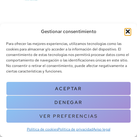
Gestionar consentimiento
Para ofrecer las mejores experiencias, utilizamos tecnologías como las
cookies para almacenar y/o acceder a la información del dispositivo. El
consentimiento de estas tecnologías nos permitirá procesar datos como el
info@canoalibros.com
comportamiento de navegación o las identificaciones únicas en este sitio.
pedidos@canoalibros.com
No consentir o retirar el consentimiento, puede afectar negativamente a
+34 934 242 391
ciertas características y funciones.
CONTACTO
ACEPTAR
Copyright © 2025 Canoa Libros. All Rights Reserved |
Política de
DENEGAR
cookies
|
Política de privacidad
|
Terminos y condiciones
| Aviso legal
|
Contacto
VER PREFERENCIAS
Política de cookies
Política de privacidad
Aviso legal