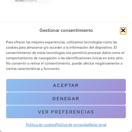
Gestionar consentimiento
Para ofrecer las mejores experiencias, utilizamos tecnologías como las
cookies para almacenar y/o acceder a la información del dispositivo. El
consentimiento de estas tecnologías nos permitirá procesar datos como el
info@canoalibros.com
comportamiento de navegación o las identificaciones únicas en este sitio.
pedidos@canoalibros.com
No consentir o retirar el consentimiento, puede afectar negativamente a
+34 934 242 391
ciertas características y funciones.
CONTACTO
ACEPTAR
Copyright © 2025 Canoa Libros. All Rights Reserved |
Política de
DENEGAR
cookies
|
Política de privacidad
|
Terminos y condiciones
| Aviso legal
|
Contacto
VER PREFERENCIAS
Política de cookies
Política de privacidad
Aviso legal