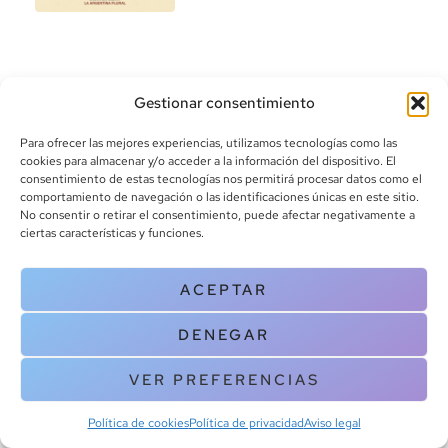
Gestionar consentimiento
Para ofrecer las mejores experiencias, utilizamos tecnologías como las
cookies para almacenar y/o acceder a la información del dispositivo. El
consentimiento de estas tecnologías nos permitirá procesar datos como el
info@canoalibros.com
comportamiento de navegación o las identificaciones únicas en este sitio.
pedidos@canoalibros.com
No consentir o retirar el consentimiento, puede afectar negativamente a
+34 934 242 391
ciertas características y funciones.
CONTACTO
ACEPTAR
Copyright © 2025 Canoa Libros. All Rights Reserved |
Política de
DENEGAR
cookies
|
Política de privacidad
|
Terminos y condiciones
| Aviso legal
|
Contacto
VER PREFERENCIAS
Política de cookies
Política de privacidad
Aviso legal