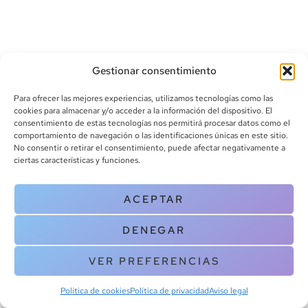
Gestionar consentimiento
Para ofrecer las mejores experiencias, utilizamos tecnologías como las
cookies para almacenar y/o acceder a la información del dispositivo. El
consentimiento de estas tecnologías nos permitirá procesar datos como el
info@canoalibros.com
comportamiento de navegación o las identificaciones únicas en este sitio.
pedidos@canoalibros.com
No consentir o retirar el consentimiento, puede afectar negativamente a
+34 934 242 391
ciertas características y funciones.
CONTACTO
ACEPTAR
Copyright © 2025 Canoa Libros. All Rights Reserved |
Política de
DENEGAR
cookies
|
Política de privacidad
|
Terminos y condiciones
| Aviso legal
|
Contacto
VER PREFERENCIAS
Política de cookies
Política de privacidad
Aviso legal