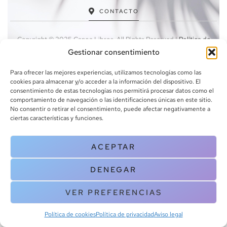
CONTACTO
Copyright © 2025 Canoa Libros. All Rights Reserved |
Política de
cookies
|
Política de privacidad
|
Terminos y condiciones
| Aviso legal
Gestionar consentimiento
|
Contacto
Para ofrecer las mejores experiencias, utilizamos tecnologías como las
cookies para almacenar y/o acceder a la información del dispositivo. El
consentimiento de estas tecnologías nos permitirá procesar datos como el
comportamiento de navegación o las identificaciones únicas en este sitio.
No consentir o retirar el consentimiento, puede afectar negativamente a
ciertas características y funciones.
ACEPTAR
DENEGAR
VER PREFERENCIAS
Política de cookies
Política de privacidad
Aviso legal