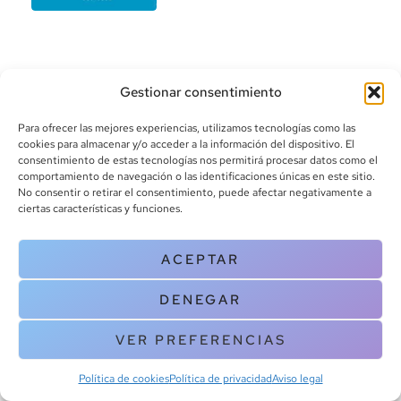
Gestionar consentimiento
Para ofrecer las mejores experiencias, utilizamos tecnologías como las
cookies para almacenar y/o acceder a la información del dispositivo. El
consentimiento de estas tecnologías nos permitirá procesar datos como el
info@canoalibros.com
comportamiento de navegación o las identificaciones únicas en este sitio.
pedidos@canoalibros.com
No consentir o retirar el consentimiento, puede afectar negativamente a
+34 934 242 391
ciertas características y funciones.
CONTACTO
ACEPTAR
Copyright © 2025 Canoa Libros. All Rights Reserved |
Política de
DENEGAR
cookies
|
Política de privacidad
|
Terminos y condiciones
| Aviso legal
|
Contacto
VER PREFERENCIAS
Política de cookies
Política de privacidad
Aviso legal