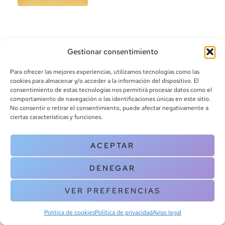
Gestionar consentimiento
Para ofrecer las mejores experiencias, utilizamos tecnologías como las
cookies para almacenar y/o acceder a la información del dispositivo. El
consentimiento de estas tecnologías nos permitirá procesar datos como el
info@canoalibros.com
comportamiento de navegación o las identificaciones únicas en este sitio.
pedidos@canoalibros.com
No consentir o retirar el consentimiento, puede afectar negativamente a
+34 934 242 391
ciertas características y funciones.
CONTACTO
ACEPTAR
Copyright © 2025 Canoa Libros. All Rights Reserved |
Política de
DENEGAR
cookies
|
Política de privacidad
|
Terminos y condiciones
| Aviso legal
|
Contacto
VER PREFERENCIAS
Política de cookies
Política de privacidad
Aviso legal