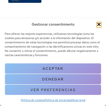
Gestionar consentimiento
Para ofrecer las mejores experiencias, utilizamos tecnologías como las
cookies para almacenar y/o acceder a la información del dispositivo. El
consentimiento de estas tecnologías nos permitirá procesar datos como el
info@canoalibros.com
comportamiento de navegación o las identificaciones únicas en este sitio.
pedidos@canoalibros.com
No consentir o retirar el consentimiento, puede afectar negativamente a
+34 934 242 391
ciertas características y funciones.
CONTACTO
ACEPTAR
Copyright © 2025 Canoa Libros. All Rights Reserved |
Política de
DENEGAR
cookies
|
Política de privacidad
|
Terminos y condiciones
| Aviso legal
|
Contacto
VER PREFERENCIAS
Política de cookies
Política de privacidad
Aviso legal