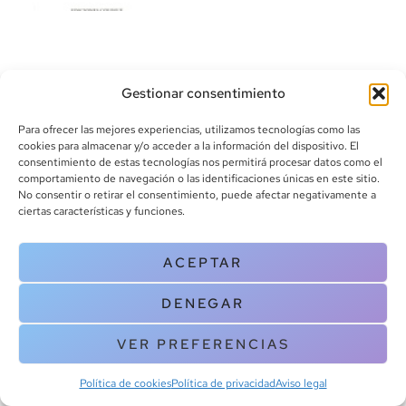
Gestionar consentimiento
Para ofrecer las mejores experiencias, utilizamos tecnologías como las
cookies para almacenar y/o acceder a la información del dispositivo. El
consentimiento de estas tecnologías nos permitirá procesar datos como el
info@canoalibros.com
comportamiento de navegación o las identificaciones únicas en este sitio.
pedidos@canoalibros.com
No consentir o retirar el consentimiento, puede afectar negativamente a
+34 934 242 391
ciertas características y funciones.
CONTACTO
ACEPTAR
Copyright © 2025 Canoa Libros. All Rights Reserved |
Política de
DENEGAR
cookies
|
Política de privacidad
|
Terminos y condiciones
| Aviso legal
|
Contacto
VER PREFERENCIAS
Política de cookies
Política de privacidad
Aviso legal