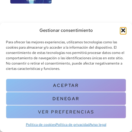
Gestionar consentimiento
Para ofrecer las mejores experiencias, utilizamos tecnologías como las
cookies para almacenar y/o acceder a la información del dispositivo. El
consentimiento de estas tecnologías nos permitirá procesar datos como el
info@canoalibros.com
comportamiento de navegación o las identificaciones únicas en este sitio.
pedidos@canoalibros.com
No consentir o retirar el consentimiento, puede afectar negativamente a
+34 934 242 391
ciertas características y funciones.
CONTACTO
ACEPTAR
Copyright © 2025 Canoa Libros. All Rights Reserved |
Política de
DENEGAR
cookies
|
Política de privacidad
|
Terminos y condiciones
| Aviso legal
|
Contacto
VER PREFERENCIAS
Política de cookies
Política de privacidad
Aviso legal