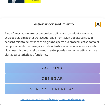
Gestionar consentimiento
Para ofrecer las mejores experiencias, utilizamos tecnologías como las
cookies para almacenar y/o acceder a la información del dispositivo. El
consentimiento de estas tecnologías nos permitirá procesar datos como el
info@canoalibros.com
comportamiento de navegación o las identificaciones únicas en este sitio.
pedidos@canoalibros.com
No consentir o retirar el consentimiento, puede afectar negativamente a
+34 934 242 391
ciertas características y funciones.
CONTACTO
ACEPTAR
Copyright © 2025 Canoa Libros. All Rights Reserved |
Política de
DENEGAR
cookies
|
Política de privacidad
|
Terminos y condiciones
| Aviso legal
|
Contacto
VER PREFERENCIAS
Política de cookies
Política de privacidad
Aviso legal