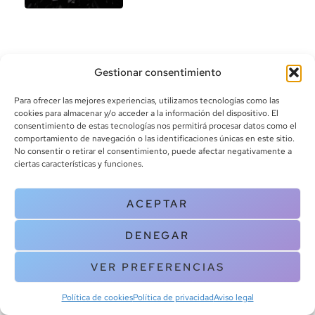
Gestionar consentimiento
Para ofrecer las mejores experiencias, utilizamos tecnologías como las
cookies para almacenar y/o acceder a la información del dispositivo. El
consentimiento de estas tecnologías nos permitirá procesar datos como el
info@canoalibros.com
comportamiento de navegación o las identificaciones únicas en este sitio.
pedidos@canoalibros.com
No consentir o retirar el consentimiento, puede afectar negativamente a
+34 934 242 391
ciertas características y funciones.
CONTACTO
ACEPTAR
Copyright © 2025 Canoa Libros. All Rights Reserved |
Política de
DENEGAR
cookies
|
Política de privacidad
|
Terminos y condiciones
| Aviso legal
|
Contacto
VER PREFERENCIAS
Política de cookies
Política de privacidad
Aviso legal