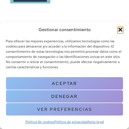
Gestionar consentimiento
Para ofrecer las mejores experiencias, utilizamos tecnologías como las
cookies para almacenar y/o acceder a la información del dispositivo. El
consentimiento de estas tecnologías nos permitirá procesar datos como el
info@canoalibros.com
comportamiento de navegación o las identificaciones únicas en este sitio.
pedidos@canoalibros.com
No consentir o retirar el consentimiento, puede afectar negativamente a
+34 934 242 391
ciertas características y funciones.
CONTACTO
ACEPTAR
Copyright © 2025 Canoa Libros. All Rights Reserved |
Política de
DENEGAR
cookies
|
Política de privacidad
|
Terminos y condiciones
| Aviso legal
|
Contacto
VER PREFERENCIAS
Política de cookies
Política de privacidad
Aviso legal