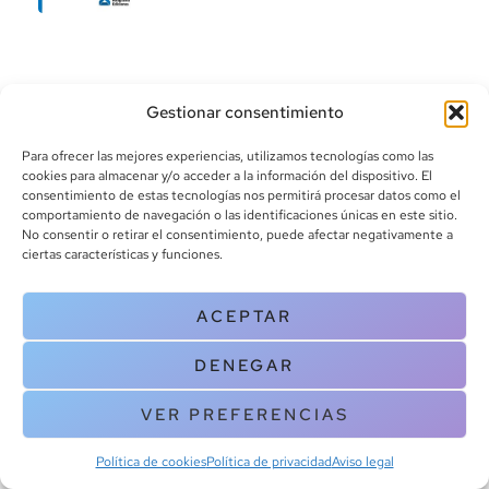
Gestionar consentimiento
Para ofrecer las mejores experiencias, utilizamos tecnologías como las
cookies para almacenar y/o acceder a la información del dispositivo. El
consentimiento de estas tecnologías nos permitirá procesar datos como el
info@canoalibros.com
comportamiento de navegación o las identificaciones únicas en este sitio.
pedidos@canoalibros.com
No consentir o retirar el consentimiento, puede afectar negativamente a
+34 934 242 391
ciertas características y funciones.
CONTACTO
ACEPTAR
Copyright © 2025 Canoa Libros. All Rights Reserved |
Política de
DENEGAR
cookies
|
Política de privacidad
|
Terminos y condiciones
| Aviso legal
|
Contacto
VER PREFERENCIAS
Política de cookies
Política de privacidad
Aviso legal