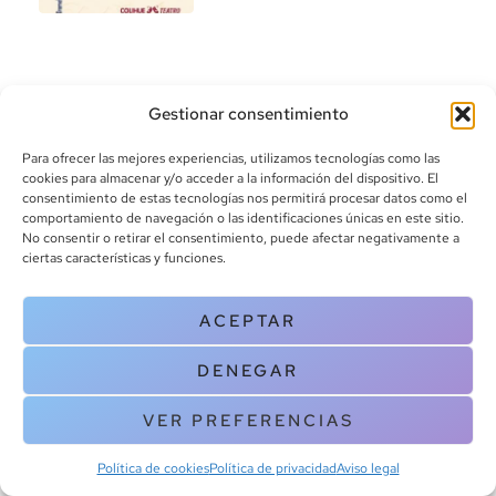
Gestionar consentimiento
Para ofrecer las mejores experiencias, utilizamos tecnologías como las
cookies para almacenar y/o acceder a la información del dispositivo. El
consentimiento de estas tecnologías nos permitirá procesar datos como el
info@canoalibros.com
comportamiento de navegación o las identificaciones únicas en este sitio.
pedidos@canoalibros.com
No consentir o retirar el consentimiento, puede afectar negativamente a
+34 934 242 391
ciertas características y funciones.
CONTACTO
ACEPTAR
Copyright © 2025 Canoa Libros. All Rights Reserved |
Política de
DENEGAR
cookies
|
Política de privacidad
|
Terminos y condiciones
| Aviso legal
|
Contacto
VER PREFERENCIAS
Política de cookies
Política de privacidad
Aviso legal