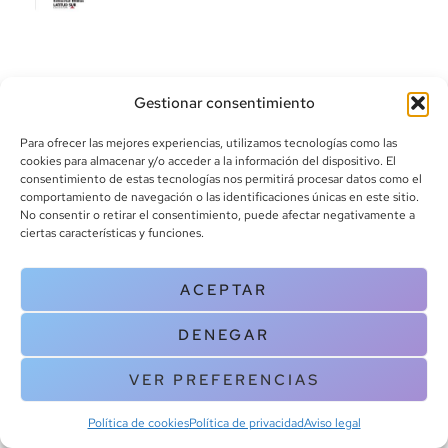
Gestionar consentimiento
Para ofrecer las mejores experiencias, utilizamos tecnologías como las
cookies para almacenar y/o acceder a la información del dispositivo. El
consentimiento de estas tecnologías nos permitirá procesar datos como el
info@canoalibros.com
comportamiento de navegación o las identificaciones únicas en este sitio.
pedidos@canoalibros.com
No consentir o retirar el consentimiento, puede afectar negativamente a
+34 934 242 391
ciertas características y funciones.
CONTACTO
ACEPTAR
Copyright © 2025 Canoa Libros. All Rights Reserved |
Política de
DENEGAR
cookies
|
Política de privacidad
|
Terminos y condiciones
| Aviso legal
|
Contacto
VER PREFERENCIAS
Política de cookies
Política de privacidad
Aviso legal