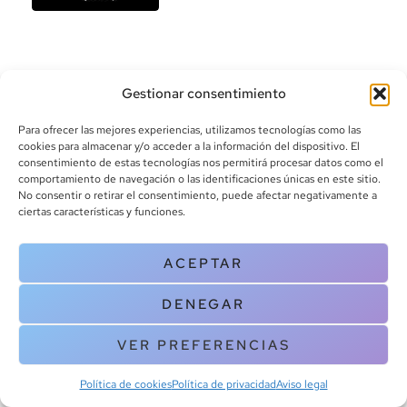
Gestionar consentimiento
Para ofrecer las mejores experiencias, utilizamos tecnologías como las
cookies para almacenar y/o acceder a la información del dispositivo. El
consentimiento de estas tecnologías nos permitirá procesar datos como el
info@canoalibros.com
comportamiento de navegación o las identificaciones únicas en este sitio.
pedidos@canoalibros.com
No consentir o retirar el consentimiento, puede afectar negativamente a
+34 934 242 391
ciertas características y funciones.
CONTACTO
ACEPTAR
Copyright © 2025 Canoa Libros. All Rights Reserved |
Política de
DENEGAR
cookies
|
Política de privacidad
|
Terminos y condiciones
| Aviso legal
|
Contacto
VER PREFERENCIAS
Política de cookies
Política de privacidad
Aviso legal