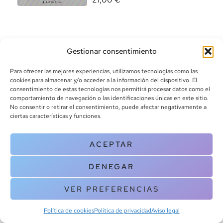
Gestionar consentimiento
Para ofrecer las mejores experiencias, utilizamos tecnologías como las
cookies para almacenar y/o acceder a la información del dispositivo. El
consentimiento de estas tecnologías nos permitirá procesar datos como el
info@canoalibros.com
comportamiento de navegación o las identificaciones únicas en este sitio.
pedidos@canoalibros.com
No consentir o retirar el consentimiento, puede afectar negativamente a
+34 934 242 391
ciertas características y funciones.
CONTACTO
ACEPTAR
Copyright © 2025 Canoa Libros. All Rights Reserved |
Política de
DENEGAR
cookies
|
Política de privacidad
|
Terminos y condiciones
| Aviso legal
|
Contacto
VER PREFERENCIAS
Política de cookies
Política de privacidad
Aviso legal