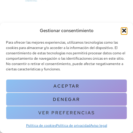
Gestionar consentimiento
Para ofrecer las mejores experiencias, utilizamos tecnologías como las
cookies para almacenar y/o acceder a la información del dispositivo. El
consentimiento de estas tecnologías nos permitirá procesar datos como el
info@canoalibros.com
comportamiento de navegación o las identificaciones únicas en este sitio.
pedidos@canoalibros.com
No consentir o retirar el consentimiento, puede afectar negativamente a
+34 934 242 391
ciertas características y funciones.
CONTACTO
ACEPTAR
Copyright © 2025 Canoa Libros. All Rights Reserved |
Política de
DENEGAR
cookies
|
Política de privacidad
|
Terminos y condiciones
| Aviso legal
|
Contacto
VER PREFERENCIAS
Política de cookies
Política de privacidad
Aviso legal