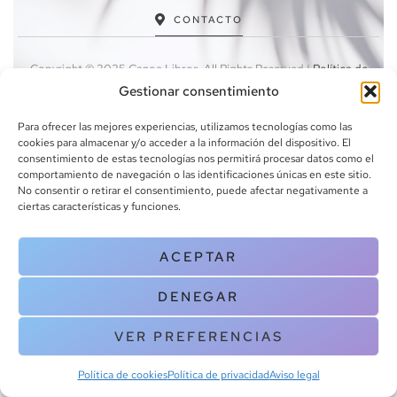
CONTACTO
Copyright © 2025 Canoa Libros. All Rights Reserved |
Política de
cookies
|
Política de privacidad
|
Terminos y condiciones
| Aviso legal
Gestionar consentimiento
|
Contacto
Para ofrecer las mejores experiencias, utilizamos tecnologías como las
cookies para almacenar y/o acceder a la información del dispositivo. El
consentimiento de estas tecnologías nos permitirá procesar datos como el
comportamiento de navegación o las identificaciones únicas en este sitio.
No consentir o retirar el consentimiento, puede afectar negativamente a
ciertas características y funciones.
ACEPTAR
DENEGAR
VER PREFERENCIAS
Política de cookies
Política de privacidad
Aviso legal