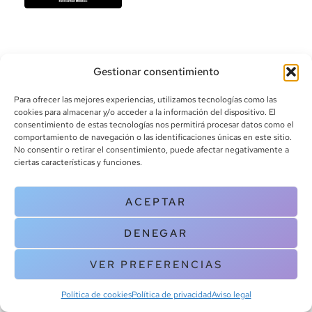
Gestionar consentimiento
Para ofrecer las mejores experiencias, utilizamos tecnologías como las
cookies para almacenar y/o acceder a la información del dispositivo. El
consentimiento de estas tecnologías nos permitirá procesar datos como el
info@canoalibros.com
comportamiento de navegación o las identificaciones únicas en este sitio.
pedidos@canoalibros.com
No consentir o retirar el consentimiento, puede afectar negativamente a
+34 934 242 391
ciertas características y funciones.
CONTACTO
ACEPTAR
Copyright © 2025 Canoa Libros. All Rights Reserved |
Política de
DENEGAR
cookies
|
Política de privacidad
|
Terminos y condiciones
| Aviso legal
|
Contacto
VER PREFERENCIAS
Política de cookies
Política de privacidad
Aviso legal