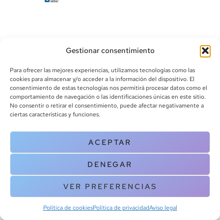
Gestionar consentimiento
Para ofrecer las mejores experiencias, utilizamos tecnologías como las
cookies para almacenar y/o acceder a la información del dispositivo. El
consentimiento de estas tecnologías nos permitirá procesar datos como el
info@canoalibros.com
comportamiento de navegación o las identificaciones únicas en este sitio.
pedidos@canoalibros.com
No consentir o retirar el consentimiento, puede afectar negativamente a
+34 934 242 391
ciertas características y funciones.
CONTACTO
ACEPTAR
Copyright © 2025 Canoa Libros. All Rights Reserved |
Política de
DENEGAR
cookies
|
Política de privacidad
|
Terminos y condiciones
| Aviso legal
|
Contacto
VER PREFERENCIAS
Política de cookies
Política de privacidad
Aviso legal