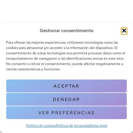
Gestionar consentimiento
Para ofrecer las mejores experiencias, utilizamos tecnologías como las
cookies para almacenar y/o acceder a la información del dispositivo. El
consentimiento de estas tecnologías nos permitirá procesar datos como el
info@canoalibros.com
comportamiento de navegación o las identificaciones únicas en este sitio.
pedidos@canoalibros.com
No consentir o retirar el consentimiento, puede afectar negativamente a
+34 934 242 391
ciertas características y funciones.
CONTACTO
ACEPTAR
Copyright © 2025 Canoa Libros. All Rights Reserved |
Política de
DENEGAR
cookies
|
Política de privacidad
|
Terminos y condiciones
| Aviso legal
|
Contacto
VER PREFERENCIAS
Política de cookies
Política de privacidad
Aviso legal