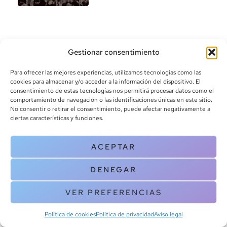
Gestionar consentimiento
Para ofrecer las mejores experiencias, utilizamos tecnologías como las
cookies para almacenar y/o acceder a la información del dispositivo. El
consentimiento de estas tecnologías nos permitirá procesar datos como el
info@canoalibros.com
comportamiento de navegación o las identificaciones únicas en este sitio.
pedidos@canoalibros.com
No consentir o retirar el consentimiento, puede afectar negativamente a
+34 934 242 391
ciertas características y funciones.
CONTACTO
ACEPTAR
Copyright © 2025 Canoa Libros. All Rights Reserved |
Política de
DENEGAR
cookies
|
Política de privacidad
|
Terminos y condiciones
| Aviso legal
|
Contacto
VER PREFERENCIAS
Política de cookies
Política de privacidad
Aviso legal