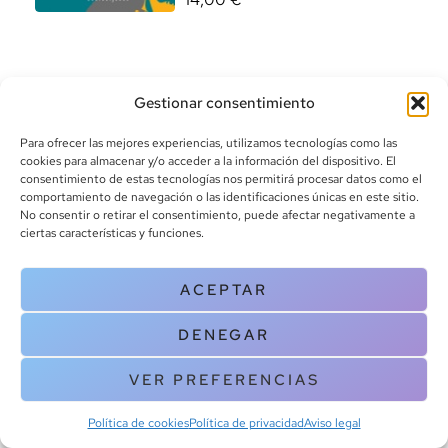
Gestionar consentimiento
Para ofrecer las mejores experiencias, utilizamos tecnologías como las
cookies para almacenar y/o acceder a la información del dispositivo. El
consentimiento de estas tecnologías nos permitirá procesar datos como el
info@canoalibros.com
comportamiento de navegación o las identificaciones únicas en este sitio.
pedidos@canoalibros.com
No consentir o retirar el consentimiento, puede afectar negativamente a
+34 934 242 391
ciertas características y funciones.
CONTACTO
ACEPTAR
Copyright © 2025 Canoa Libros. All Rights Reserved |
Política de
DENEGAR
cookies
|
Política de privacidad
|
Terminos y condiciones
| Aviso legal
|
Contacto
VER PREFERENCIAS
Política de cookies
Política de privacidad
Aviso legal