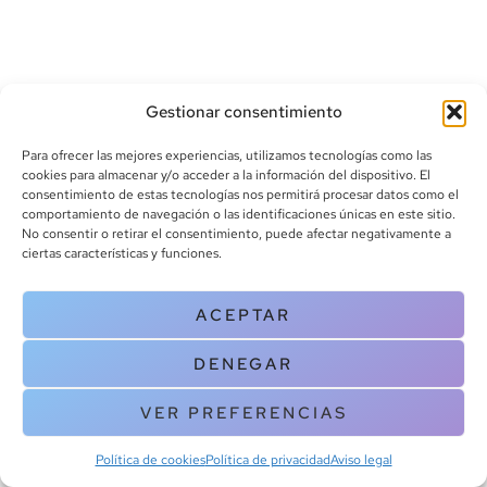
Gestionar consentimiento
Para ofrecer las mejores experiencias, utilizamos tecnologías como las
cookies para almacenar y/o acceder a la información del dispositivo. El
consentimiento de estas tecnologías nos permitirá procesar datos como el
info@canoalibros.com
comportamiento de navegación o las identificaciones únicas en este sitio.
pedidos@canoalibros.com
No consentir o retirar el consentimiento, puede afectar negativamente a
+34 934 242 391
ciertas características y funciones.
CONTACTO
ACEPTAR
Copyright © 2025 Canoa Libros. All Rights Reserved |
Política de
DENEGAR
cookies
|
Política de privacidad
|
Terminos y condiciones
| Aviso legal
|
Contacto
VER PREFERENCIAS
Política de cookies
Política de privacidad
Aviso legal