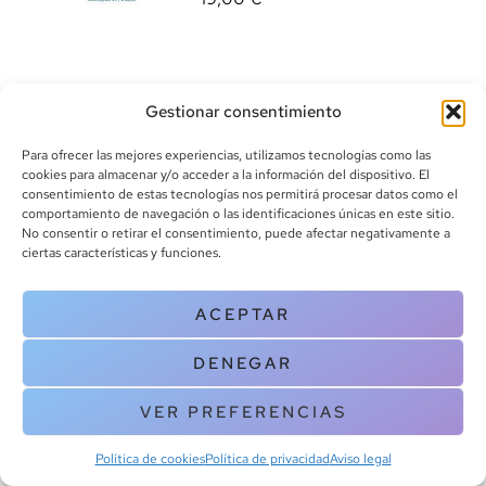
Gestionar consentimiento
Para ofrecer las mejores experiencias, utilizamos tecnologías como las
cookies para almacenar y/o acceder a la información del dispositivo. El
consentimiento de estas tecnologías nos permitirá procesar datos como el
info@canoalibros.com
comportamiento de navegación o las identificaciones únicas en este sitio.
pedidos@canoalibros.com
No consentir o retirar el consentimiento, puede afectar negativamente a
+34 934 242 391
ciertas características y funciones.
CONTACTO
ACEPTAR
Copyright © 2025 Canoa Libros. All Rights Reserved |
Política de
DENEGAR
cookies
|
Política de privacidad
|
Terminos y condiciones
| Aviso legal
|
Contacto
VER PREFERENCIAS
Política de cookies
Política de privacidad
Aviso legal