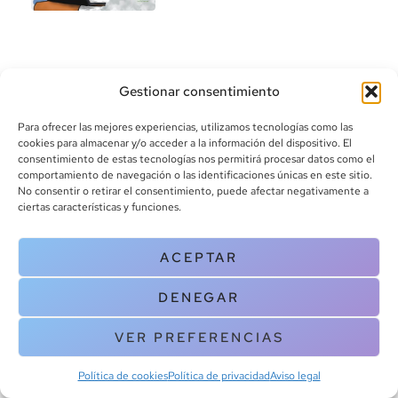
Gestionar consentimiento
Para ofrecer las mejores experiencias, utilizamos tecnologías como las
cookies para almacenar y/o acceder a la información del dispositivo. El
consentimiento de estas tecnologías nos permitirá procesar datos como el
info@canoalibros.com
comportamiento de navegación o las identificaciones únicas en este sitio.
pedidos@canoalibros.com
No consentir o retirar el consentimiento, puede afectar negativamente a
+34 934 242 391
ciertas características y funciones.
CONTACTO
ACEPTAR
Copyright © 2025 Canoa Libros. All Rights Reserved |
Política de
DENEGAR
cookies
|
Política de privacidad
|
Terminos y condiciones
| Aviso legal
|
Contacto
VER PREFERENCIAS
Política de cookies
Política de privacidad
Aviso legal