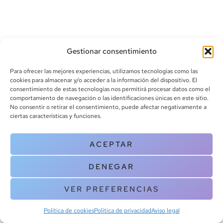
Gestionar consentimiento
Para ofrecer las mejores experiencias, utilizamos tecnologías como las
cookies para almacenar y/o acceder a la información del dispositivo. El
consentimiento de estas tecnologías nos permitirá procesar datos como el
info@canoalibros.com
comportamiento de navegación o las identificaciones únicas en este sitio.
pedidos@canoalibros.com
No consentir o retirar el consentimiento, puede afectar negativamente a
+34 934 242 391
ciertas características y funciones.
CONTACTO
ACEPTAR
Copyright © 2025 Canoa Libros. All Rights Reserved |
Política de
DENEGAR
cookies
|
Política de privacidad
|
Terminos y condiciones
| Aviso legal
|
Contacto
VER PREFERENCIAS
Política de cookies
Política de privacidad
Aviso legal