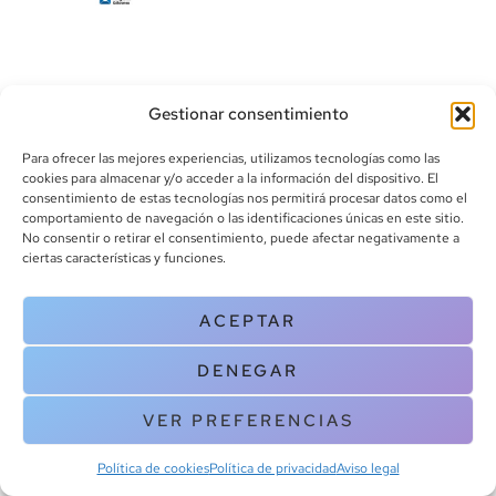
Gestionar consentimiento
Para ofrecer las mejores experiencias, utilizamos tecnologías como las
cookies para almacenar y/o acceder a la información del dispositivo. El
consentimiento de estas tecnologías nos permitirá procesar datos como el
info@canoalibros.com
comportamiento de navegación o las identificaciones únicas en este sitio.
pedidos@canoalibros.com
No consentir o retirar el consentimiento, puede afectar negativamente a
+34 934 242 391
ciertas características y funciones.
CONTACTO
ACEPTAR
Copyright © 2025 Canoa Libros. All Rights Reserved |
Política de
DENEGAR
cookies
|
Política de privacidad
|
Terminos y condiciones
| Aviso legal
|
Contacto
VER PREFERENCIAS
Política de cookies
Política de privacidad
Aviso legal