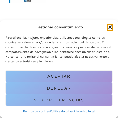
Gestionar consentimiento
Para ofrecer las mejores experiencias, utilizamos tecnologías como las
cookies para almacenar y/o acceder a la información del dispositivo. El
consentimiento de estas tecnologías nos permitirá procesar datos como el
info@canoalibros.com
comportamiento de navegación o las identificaciones únicas en este sitio.
pedidos@canoalibros.com
No consentir o retirar el consentimiento, puede afectar negativamente a
+34 934 242 391
ciertas características y funciones.
CONTACTO
ACEPTAR
Copyright © 2025 Canoa Libros. All Rights Reserved |
Política de
DENEGAR
cookies
|
Política de privacidad
|
Terminos y condiciones
| Aviso legal
|
Contacto
VER PREFERENCIAS
Política de cookies
Política de privacidad
Aviso legal