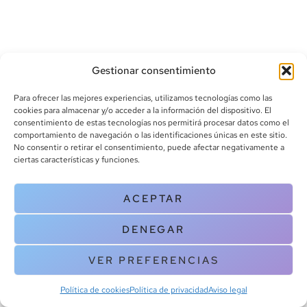
Gestionar consentimiento
Para ofrecer las mejores experiencias, utilizamos tecnologías como las
cookies para almacenar y/o acceder a la información del dispositivo. El
consentimiento de estas tecnologías nos permitirá procesar datos como el
info@canoalibros.com
comportamiento de navegación o las identificaciones únicas en este sitio.
pedidos@canoalibros.com
No consentir o retirar el consentimiento, puede afectar negativamente a
+34 934 242 391
ciertas características y funciones.
CONTACTO
ACEPTAR
Copyright © 2025 Canoa Libros. All Rights Reserved |
Política de
DENEGAR
cookies
|
Política de privacidad
|
Terminos y condiciones
| Aviso legal
|
Contacto
VER PREFERENCIAS
Política de cookies
Política de privacidad
Aviso legal