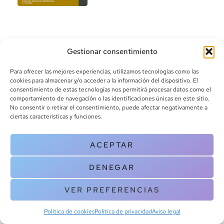
Gestionar consentimiento
Para ofrecer las mejores experiencias, utilizamos tecnologías como las
cookies para almacenar y/o acceder a la información del dispositivo. El
consentimiento de estas tecnologías nos permitirá procesar datos como el
info@canoalibros.com
comportamiento de navegación o las identificaciones únicas en este sitio.
pedidos@canoalibros.com
No consentir o retirar el consentimiento, puede afectar negativamente a
+34 934 242 391
ciertas características y funciones.
CONTACTO
ACEPTAR
Copyright © 2025 Canoa Libros. All Rights Reserved |
Política de
DENEGAR
cookies
|
Política de privacidad
|
Terminos y condiciones
| Aviso legal
|
Contacto
VER PREFERENCIAS
Política de cookies
Política de privacidad
Aviso legal