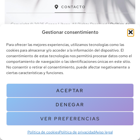
CONTACTO
Copyright © 2025 Canoa Libros. All Rights Reserved |
Política de
cookies
|
Política de privacidad
|
Terminos y condiciones
| Aviso legal
Gestionar consentimiento
|
Contacto
Para ofrecer las mejores experiencias, utilizamos tecnologías como las
cookies para almacenar y/o acceder a la información del dispositivo. El
consentimiento de estas tecnologías nos permitirá procesar datos como el
comportamiento de navegación o las identificaciones únicas en este sitio.
No consentir o retirar el consentimiento, puede afectar negativamente a
ciertas características y funciones.
ACEPTAR
DENEGAR
VER PREFERENCIAS
Política de cookies
Política de privacidad
Aviso legal