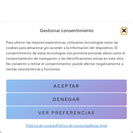
Gestionar consentimiento
Para ofrecer las mejores experiencias, utilizamos tecnologías como las
cookies para almacenar y/o acceder a la información del dispositivo. El
consentimiento de estas tecnologías nos permitirá procesar datos como el
info@canoalibros.com
comportamiento de navegación o las identificaciones únicas en este sitio.
pedidos@canoalibros.com
No consentir o retirar el consentimiento, puede afectar negativamente a
+34 934 242 391
ciertas características y funciones.
CONTACTO
ACEPTAR
Copyright © 2025 Canoa Libros. All Rights Reserved |
Política de
DENEGAR
cookies
|
Política de privacidad
|
Terminos y condiciones
| Aviso legal
|
Contacto
VER PREFERENCIAS
Política de cookies
Política de privacidad
Aviso legal