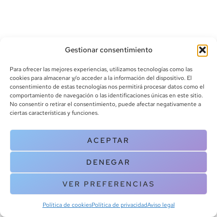
Gestionar consentimiento
Para ofrecer las mejores experiencias, utilizamos tecnologías como las
cookies para almacenar y/o acceder a la información del dispositivo. El
consentimiento de estas tecnologías nos permitirá procesar datos como el
info@canoalibros.com
comportamiento de navegación o las identificaciones únicas en este sitio.
pedidos@canoalibros.com
No consentir o retirar el consentimiento, puede afectar negativamente a
+34 934 242 391
ciertas características y funciones.
CONTACTO
ACEPTAR
Copyright © 2025 Canoa Libros. All Rights Reserved |
Política de
DENEGAR
cookies
|
Política de privacidad
|
Terminos y condiciones
| Aviso legal
|
Contacto
VER PREFERENCIAS
Política de cookies
Política de privacidad
Aviso legal