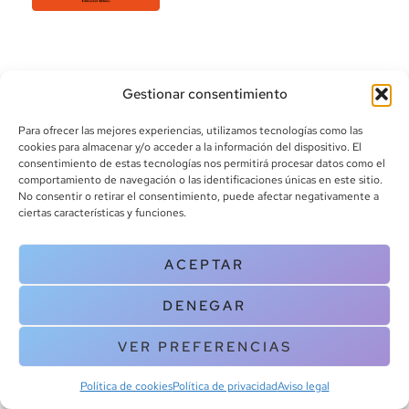
Gestionar consentimiento
Para ofrecer las mejores experiencias, utilizamos tecnologías como las
cookies para almacenar y/o acceder a la información del dispositivo. El
consentimiento de estas tecnologías nos permitirá procesar datos como el
info@canoalibros.com
comportamiento de navegación o las identificaciones únicas en este sitio.
pedidos@canoalibros.com
No consentir o retirar el consentimiento, puede afectar negativamente a
+34 934 242 391
ciertas características y funciones.
CONTACTO
ACEPTAR
Copyright © 2025 Canoa Libros. All Rights Reserved |
Política de
DENEGAR
cookies
|
Política de privacidad
|
Terminos y condiciones
| Aviso legal
|
Contacto
VER PREFERENCIAS
Política de cookies
Política de privacidad
Aviso legal