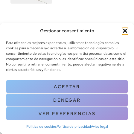
Gestionar consentimiento
Para ofrecer las mejores experiencias, utilizamos tecnologías como las
cookies para almacenar y/o acceder a la información del dispositivo. El
consentimiento de estas tecnologías nos permitirá procesar datos como el
info@canoalibros.com
comportamiento de navegación o las identificaciones únicas en este sitio.
pedidos@canoalibros.com
No consentir o retirar el consentimiento, puede afectar negativamente a
+34 934 242 391
ciertas características y funciones.
CONTACTO
ACEPTAR
Copyright © 2025 Canoa Libros. All Rights Reserved |
Política de
DENEGAR
cookies
|
Política de privacidad
|
Terminos y condiciones
| Aviso legal
|
Contacto
VER PREFERENCIAS
Política de cookies
Política de privacidad
Aviso legal