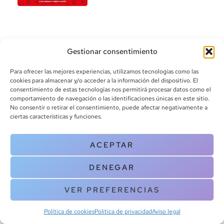
Gestionar consentimiento
Para ofrecer las mejores experiencias, utilizamos tecnologías como las
cookies para almacenar y/o acceder a la información del dispositivo. El
consentimiento de estas tecnologías nos permitirá procesar datos como el
info@canoalibros.com
comportamiento de navegación o las identificaciones únicas en este sitio.
pedidos@canoalibros.com
No consentir o retirar el consentimiento, puede afectar negativamente a
+34 934 242 391
ciertas características y funciones.
CONTACTO
ACEPTAR
Copyright © 2025 Canoa Libros. All Rights Reserved |
Política de
DENEGAR
cookies
|
Política de privacidad
|
Terminos y condiciones
| Aviso legal
|
Contacto
VER PREFERENCIAS
Política de cookies
Política de privacidad
Aviso legal