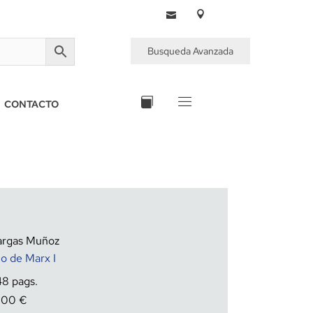
Busqueda Avanzada
CONTACTO
Vargas Muñoz
no de Marx I
48
,00
€