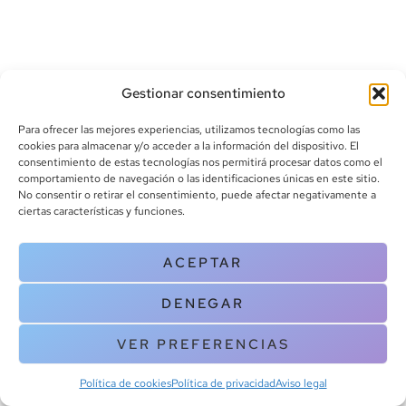
Gestionar consentimiento
Para ofrecer las mejores experiencias, utilizamos tecnologías como las
cookies para almacenar y/o acceder a la información del dispositivo. El
consentimiento de estas tecnologías nos permitirá procesar datos como el
info@canoalibros.com
comportamiento de navegación o las identificaciones únicas en este sitio.
pedidos@canoalibros.com
No consentir o retirar el consentimiento, puede afectar negativamente a
+34 934 242 391
ciertas características y funciones.
CONTACTO
ACEPTAR
Copyright © 2025 Canoa Libros. All Rights Reserved |
Política de
DENEGAR
cookies
|
Política de privacidad
|
Terminos y condiciones
| Aviso legal
|
Contacto
VER PREFERENCIAS
Política de cookies
Política de privacidad
Aviso legal