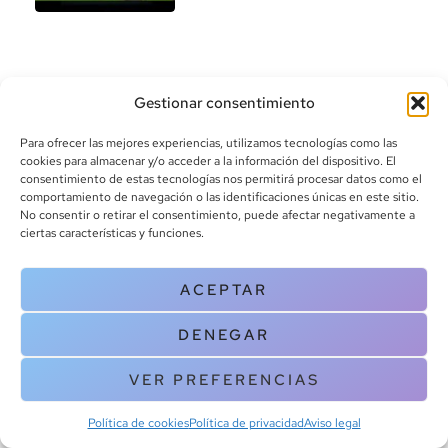
Gestionar consentimiento
Para ofrecer las mejores experiencias, utilizamos tecnologías como las
cookies para almacenar y/o acceder a la información del dispositivo. El
consentimiento de estas tecnologías nos permitirá procesar datos como el
info@canoalibros.com
comportamiento de navegación o las identificaciones únicas en este sitio.
pedidos@canoalibros.com
No consentir o retirar el consentimiento, puede afectar negativamente a
+34 934 242 391
ciertas características y funciones.
CONTACTO
ACEPTAR
Copyright © 2025 Canoa Libros. All Rights Reserved |
Política de
DENEGAR
cookies
|
Política de privacidad
|
Terminos y condiciones
| Aviso legal
|
Contacto
VER PREFERENCIAS
Política de cookies
Política de privacidad
Aviso legal