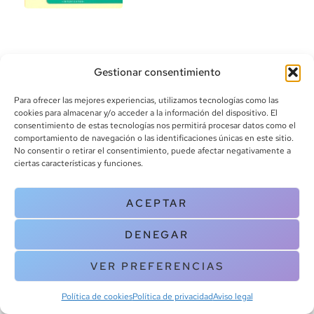
Gestionar consentimiento
Para ofrecer las mejores experiencias, utilizamos tecnologías como las
cookies para almacenar y/o acceder a la información del dispositivo. El
consentimiento de estas tecnologías nos permitirá procesar datos como el
info@canoalibros.com
comportamiento de navegación o las identificaciones únicas en este sitio.
pedidos@canoalibros.com
No consentir o retirar el consentimiento, puede afectar negativamente a
+34 934 242 391
ciertas características y funciones.
CONTACTO
ACEPTAR
Copyright © 2025 Canoa Libros. All Rights Reserved |
Política de
DENEGAR
cookies
|
Política de privacidad
|
Terminos y condiciones
| Aviso legal
|
Contacto
VER PREFERENCIAS
Política de cookies
Política de privacidad
Aviso legal