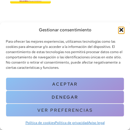
Gestionar consentimiento
Para ofrecer las mejores experiencias, utilizamos tecnologías como las
cookies para almacenar y/o acceder a la información del dispositivo. El
consentimiento de estas tecnologías nos permitirá procesar datos como el
info@canoalibros.com
comportamiento de navegación o las identificaciones únicas en este sitio.
pedidos@canoalibros.com
No consentir o retirar el consentimiento, puede afectar negativamente a
+34 934 242 391
ciertas características y funciones.
CONTACTO
ACEPTAR
Copyright © 2025 Canoa Libros. All Rights Reserved |
Política de
DENEGAR
cookies
|
Política de privacidad
|
Terminos y condiciones
| Aviso legal
|
Contacto
VER PREFERENCIAS
Política de cookies
Política de privacidad
Aviso legal