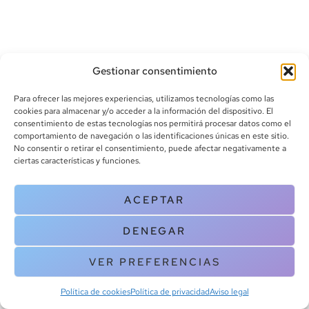
Gestionar consentimiento
Para ofrecer las mejores experiencias, utilizamos tecnologías como las
cookies para almacenar y/o acceder a la información del dispositivo. El
consentimiento de estas tecnologías nos permitirá procesar datos como el
info@canoalibros.com
comportamiento de navegación o las identificaciones únicas en este sitio.
pedidos@canoalibros.com
No consentir o retirar el consentimiento, puede afectar negativamente a
+34 934 242 391
ciertas características y funciones.
CONTACTO
ACEPTAR
Copyright © 2025 Canoa Libros. All Rights Reserved |
Política de
DENEGAR
cookies
|
Política de privacidad
|
Terminos y condiciones
| Aviso legal
|
Contacto
VER PREFERENCIAS
Política de cookies
Política de privacidad
Aviso legal