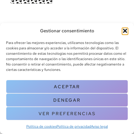
Gestionar consentimiento
Para ofrecer las mejores experiencias, utilizamos tecnologías como las
cookies para almacenar y/o acceder a la información del dispositivo. El
consentimiento de estas tecnologías nos permitirá procesar datos como el
info@canoalibros.com
comportamiento de navegación o las identificaciones únicas en este sitio.
pedidos@canoalibros.com
No consentir o retirar el consentimiento, puede afectar negativamente a
+34 934 242 391
ciertas características y funciones.
CONTACTO
ACEPTAR
Copyright © 2025 Canoa Libros. All Rights Reserved |
Política de
DENEGAR
cookies
|
Política de privacidad
|
Terminos y condiciones
| Aviso legal
|
Contacto
VER PREFERENCIAS
Política de cookies
Política de privacidad
Aviso legal