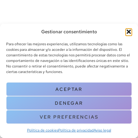
Gestionar consentimiento
Para ofrecer las mejores experiencias, utilizamos tecnologías como las
cookies para almacenar y/o acceder a la información del dispositivo. El
consentimiento de estas tecnologías nos permitirá procesar datos como el
info@canoalibros.com
comportamiento de navegación o las identificaciones únicas en este sitio.
pedidos@canoalibros.com
No consentir o retirar el consentimiento, puede afectar negativamente a
+34 934 242 391
ciertas características y funciones.
CONTACTO
ACEPTAR
Copyright © 2025 Canoa Libros. All Rights Reserved |
Política de
DENEGAR
cookies
|
Política de privacidad
|
Terminos y condiciones
| Aviso legal
|
Contacto
VER PREFERENCIAS
Política de cookies
Política de privacidad
Aviso legal