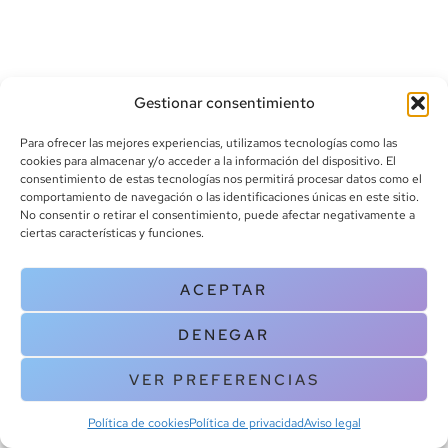
Gestionar consentimiento
Para ofrecer las mejores experiencias, utilizamos tecnologías como las
cookies para almacenar y/o acceder a la información del dispositivo. El
consentimiento de estas tecnologías nos permitirá procesar datos como el
info@canoalibros.com
comportamiento de navegación o las identificaciones únicas en este sitio.
pedidos@canoalibros.com
No consentir o retirar el consentimiento, puede afectar negativamente a
+34 934 242 391
ciertas características y funciones.
CONTACTO
ACEPTAR
Copyright © 2025 Canoa Libros. All Rights Reserved |
Política de
DENEGAR
cookies
|
Política de privacidad
|
Terminos y condiciones
| Aviso legal
|
Contacto
VER PREFERENCIAS
Política de cookies
Política de privacidad
Aviso legal