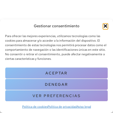
Gestionar consentimiento
Para ofrecer las mejores experiencias, utilizamos tecnologías como las
cookies para almacenar y/o acceder a la información del dispositivo. El
consentimiento de estas tecnologías nos permitirá procesar datos como el
info@canoalibros.com
comportamiento de navegación o las identificaciones únicas en este sitio.
pedidos@canoalibros.com
No consentir o retirar el consentimiento, puede afectar negativamente a
+34 934 242 391
ciertas características y funciones.
CONTACTO
ACEPTAR
Copyright © 2025 Canoa Libros. All Rights Reserved |
Política de
DENEGAR
cookies
|
Política de privacidad
|
Terminos y condiciones
| Aviso legal
|
Contacto
VER PREFERENCIAS
Política de cookies
Política de privacidad
Aviso legal