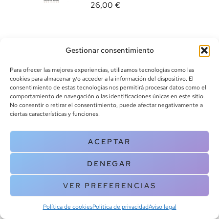
26,00
€
Gestionar consentimiento
Para ofrecer las mejores experiencias, utilizamos tecnologías como las
cookies para almacenar y/o acceder a la información del dispositivo. El
consentimiento de estas tecnologías nos permitirá procesar datos como el
info@canoalibros.com
comportamiento de navegación o las identificaciones únicas en este sitio.
pedidos@canoalibros.com
No consentir o retirar el consentimiento, puede afectar negativamente a
+34 934 242 391
ciertas características y funciones.
CONTACTO
ACEPTAR
Copyright © 2025 Canoa Libros. All Rights Reserved |
Política de
DENEGAR
cookies
|
Política de privacidad
|
Terminos y condiciones
| Aviso legal
|
Contacto
VER PREFERENCIAS
Política de cookies
Política de privacidad
Aviso legal